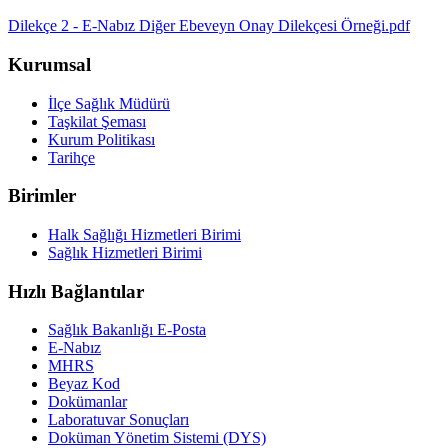
Dilekçe 2 - E-Nabız Diğer Ebeveyn Onay Dilekçesi Örneği.pdf
Kurumsal
İlçe Sağlık Müdürü
Taşkilat Şeması
Kurum Politikası
Tarihçe
Birimler
Halk Sağlığı Hizmetleri Birimi
Sağlık Hizmetleri Birimi
Hızlı Bağlantılar
Sağlık Bakanlığı E-Posta
E-Nabız
MHRS
Beyaz Kod
Dokümanlar
Laboratuvar Sonuçları
Doküman Yönetim Sistemi (DYS)